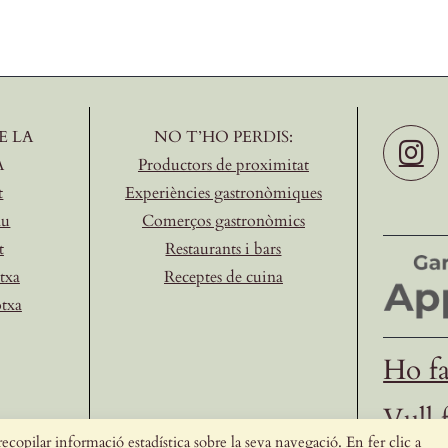
E LA
NO T’HO PERDIS:
A
Productors de proximitat
t
Experiències gastronòmiques
au
Comerços gastronòmics
t
Restaurants i bars
txa
Receptes de cuina
otxa
Ho fa
Vull 
ecopilar informació estadística sobre la seva navegació. En fer clic a