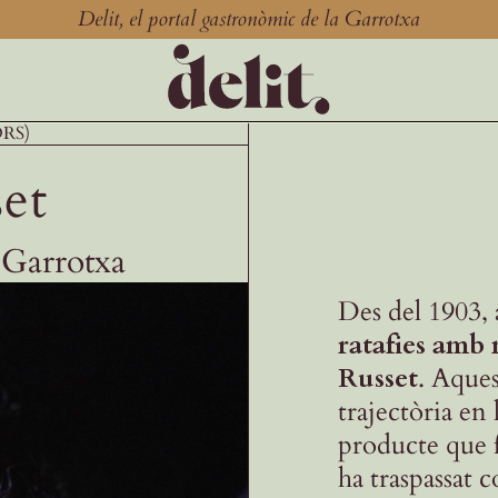
Delit, el portal gastronòmic de la Garrotxa
ORS)
set
a Garrotxa
Des del 1903,
ratafies amb
Russet
. Aques
trajectòria en
producte que 
ha traspassat 