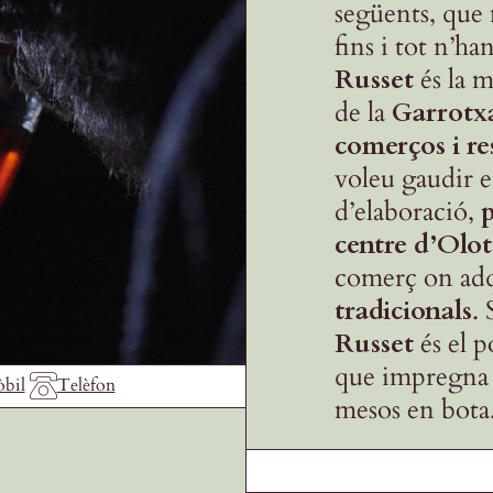
següents, que 
fins i tot n’ha
Russet
és la 
de la
Garrotx
comerços i re
voleu gaudir 
d’elaboració,
p
centre d’Olot
comerç on adq
tradicionals
.
Russet
és el p
que impregna e
bil
Telèfon
mesos en bota