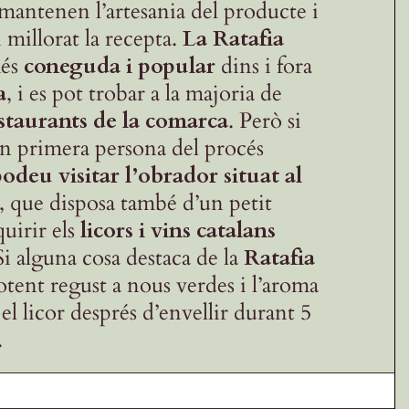
mantenen l’artesania del producte i
n millorat la recepta.
La
Ratafia
més
coneguda i popular
dins i fora
a
, i es pot trobar a la majoria de
staurants de la comarca
. Però si
en primera persona del procés
odeu visitar l’obrador situat al
, que disposa també d’un petit
uirir els
licors i vins catalans
 Si alguna cosa destaca de la
Ratafia
otent regust a nous verdes i l’aroma
l licor després d’envellir durant 5
.