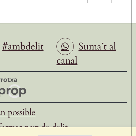
#ambdelit
Suma’t al
canal
n possible
formar part de delit