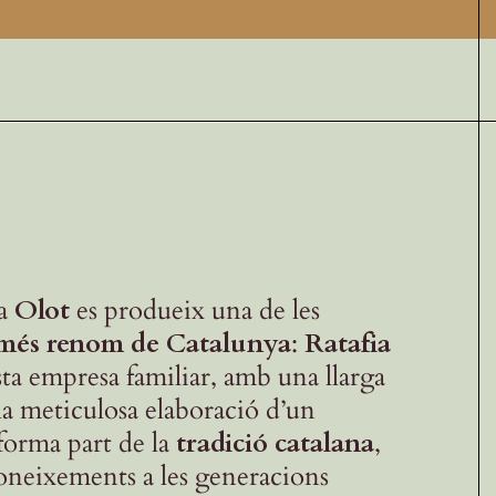
 a
Olot
es produeix una de les
 més renom de Catalunya
:
Ratafia
ta empresa familiar, amb una llarga
 la meticulosa elaboració d’un
forma part de la
tradició catalana
,
coneixements a les generacions