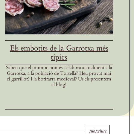
Els embotits de la Garrotxa més
típics
Sabeu que el piumoc només s’elabora actualment a la
Garrotxa, a la població de Tortellà? Heu provat mai
el garrillot? I la botifarra medieval? Us els presentem
al blog!
subscriure