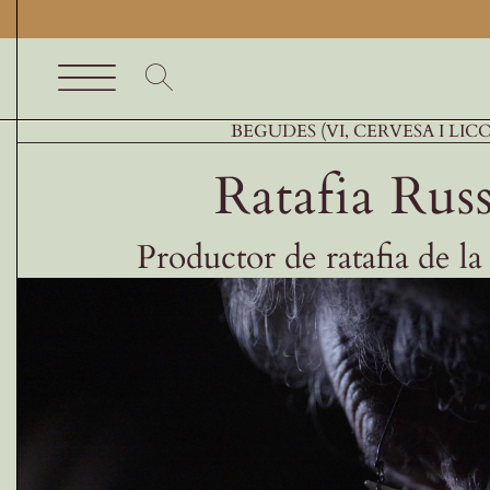
Skip
to
content
Toggle
BEGUDES (VI, CERVESA I LIC
Inici
Navigation
Ratafia Rus
Cercador
Productes
Productor de ratafia de l
Productors
Restaurants Garrotxa
Comerços gastronòmics
Experiències gastronòmiques
Blog