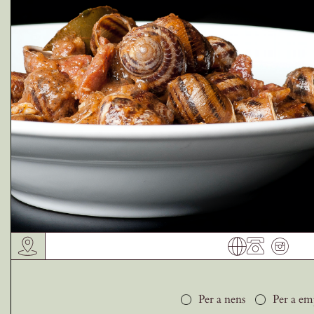
Receptes de la Garrotxa
Per a nens
Per a em