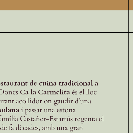
estaurant de cuina tradicional a
 Doncs
Ca la Carmelita
és el lloc
aurant acollidor on gaudir d’una
solana
i passar una estona
família Castañer-Estartús regenta el
 de fa dècades, amb una gran