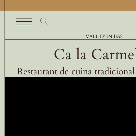
Skip
to
content
Toggle
VALL D'EN BAS
Inici
Navigation
Ca la Carmel
Cercador
Productes
Restaurant de cuina tradicional
Productors
Restaurants Garrotxa
Comerços gastronòmics
Experiències gastronòmiques
Blog