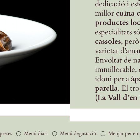
dedicació i esf
millor
cuina c
productes loc
especialitats s
cassoles
, per
varietat d’aman
Envoltat de na
immillorable, 
idoni per a
àp
parella
. El tr
(La Vall d’en
preses
Menú diari
Menú degustació
Menjar per em