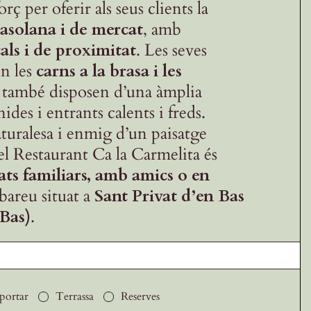
orç per oferir als seus clients la
asolana i de mercat
, amb
als i de proximitat
. Les seves
ón les
carns a la brasa i les
ò també disposen d’una àmplia
ides i entrants calents i freds.
turalesa i enmig d’un paisatge
el Restaurant Ca la Carmelita és
ats familiars, amb amics o en
obareu situat a
Sant Privat d’en Bas
 Bas)
.
portar
Terrassa
Reserves