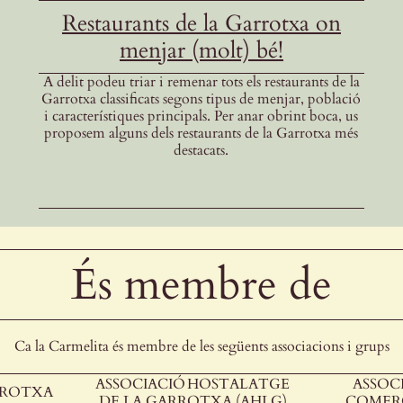
Restaurants de la Garrotxa on
menjar (molt) bé!
A delit podeu triar i remenar tots els restaurants de la
Garrotxa classificats segons tipus de menjar, població
i característiques principals. Per anar obrint boca, us
proposem alguns dels restaurants de la Garrotxa més
destacats.
És membre de
Ca la Carmelita és membre de les següents associacions i grups
ASSOCIACIÓ HOSTALATGE
ASSOCI
RROTXA
DE LA GARROTXA (AHLG)
COMERÇ