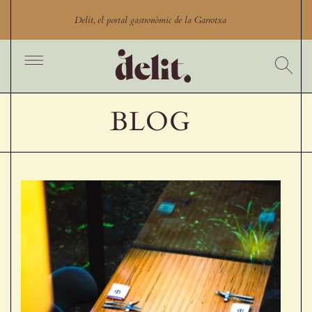
Skip
to
Delit, el portal gastronòmic de la Garrotxa
content
Toggle
Navigation
Inici
BLOG
Cercador
Productes
Productors
Restaurants Garrotxa
Comerços gastronòmics
Experiències gastronòmiques
Blog