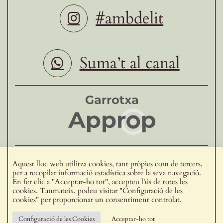
#ambdelit
Suma’t al canal
Ho fan possible
Aquest lloc web utilitza cookies, tant pròpies com de tercers,
per a recopilar informació estadística sobre la seva navegació.
En fer clic a "Acceptar-ho tot", accepteu l'ús de totes les
Vull formar part de delit
cookies. Tanmateix, podeu visitar "Configuració de les
cookies" per proporcionar un consentiment controlat.
Avís legal
Configuració de les Cookies
Acceptar-ho tot