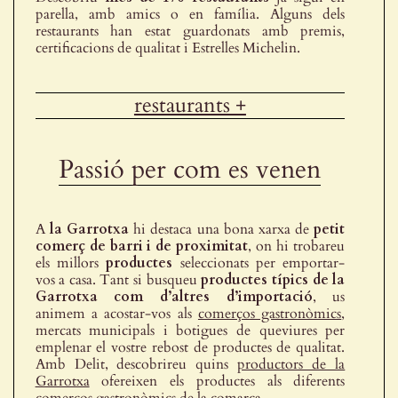
parella, amb amics o en família. Alguns dels
restaurants han estat guardonats amb premis,
certificacions de qualitat i Estrelles Michelin.
restaurants +
Passió per com es venen
A
la Garrotxa
hi destaca una bona xarxa de
petit
comerç de barri i de proximitat
, on hi trobareu
els millors
productes
seleccionats per emportar-
vos a casa. Tant si busqueu
productes típics de la
Garrotxa com d’altres d’importació
, us
animem a acostar-vos als
comerços gastronòmics
,
mercats municipals i botigues de queviures per
emplenar el vostre rebost de productes de qualitat.
Amb Delit, descobrireu quins
productors de la
Garrotxa
ofereixen els productes als diferents
comerços gastronòmics de la comarca.