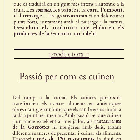
que es traduirà en un gust més intens i autèntic a la
taula.
Les
tomates
, les patates, la carn, l’embotit,
el formatge
…
La gastronomia
és un dels nostres
punts forts, juntament amb el paisatge i la natura.
Descobriu els productors que elaboren els
productes de la Garrotxa amb delit.
productors +
Passió per com es cuinen
Del camp a la cuina! Els cuiners garrotxins
transformen els nostres aliments en autèntiques
obres d’art gastronòmic que els cambrers us duran a
taula a punt per menjar. Amb passió pel que cuinen
i un tracte excel·lent al menjador, als
restaurants
de la Garrotxa
hi menjareu amb delit, tastant
diferents maneres de presentar i cuinar els aliments.
Descobriu
més de 170 restaurants
ja sigui en