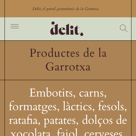
Skip
to
Delit, el portal gastronòmic de la Garrotxa
content
Toggle
Navigation
Inici
Productes de la
Cercador
Garrotxa
Productes
Productors
Restaurants Garrotxa
Embotits, carns,
Comerços gastronòmics
formatges, làctics, fesols,
Experiències gastronòmiques
ratafia, patates, dolços de
Blog
xocolata, fajol, cerveses,