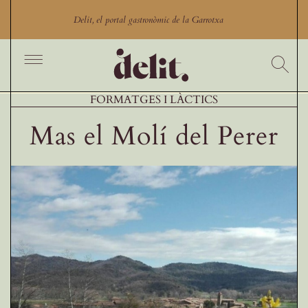
Skip
to
Delit, el portal gastronòmic de la Garrotxa
content
Toggle
Navigation
Inici
FORMATGES I LÀCTICS
Cercador
Mas el Molí del Perer
Productes
Productors
Restaurants Garrotxa
Comerços gastronòmics
Experiències gastronòmiques
Blog