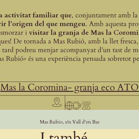
 activitat familiar que
, conjuntament amb la
rir l’origen
del que
mengeu
. Amb aquesta pro
 esmorzar i
visitar la granja de Mas la Corom
ques! De tornada a Mas Rubió, amb la llet fresca
 tard podreu menjar acompanyat d’un tast de mel
s Rubió» és una experiència pensada sobretot p
Mas la Coromina- granja eco ATO
Mas Rubio, s/n Vall d'en Bas
I també...