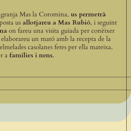
 granja Mas la Coromina,
us permetrà
posta us
allotjareu a Mas Rubió
, i seguint
ina
on fareu una visita guiada per conèixer
, elaborareu un mató amb la recepta de la
melades casolanes fetes per ella mateixa.
er a
famílies i nens
.