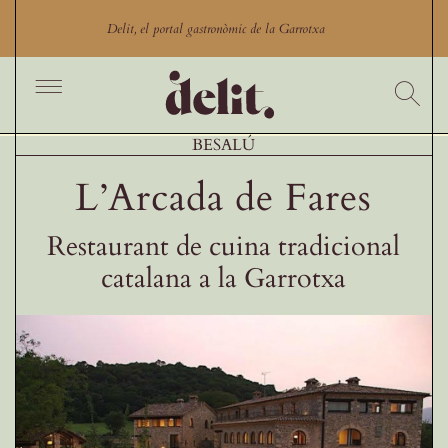
Skip
to
Delit, el portal gastronòmic de la Garrotxa
content
Toggle
Navigation
Inici
BESALÚ
Cercador
L’Arcada de Fares
Productes
Restaurant de cuina tradicional
Productors
catalana a la Garrotxa
Restaurants Garrotxa
Comerços gastronòmics
Experiències gastronòmiques
Blog