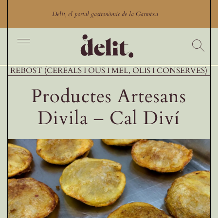
Skip
to
Delit, el portal gastronòmic de la Garrotxa
content
Toggle
Navigation
Inici
REBOST (CEREALS I OUS I MEL, OLIS I CONSERVES)
Cercador
Productes Artesans
Productes
Divila – Cal Diví
Productors
Restaurants Garrotxa
Comerços gastronòmics
Experiències gastronòmiques
Blog