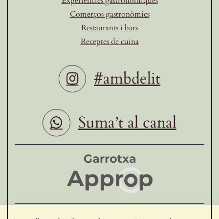
Experiències gastronòmiques
Comerços gastronòmics
Restaurants i bars
Receptes de cuina
#ambdelit
Suma’t al canal