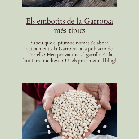
Els embotits de la Garrotxa
més típics
Sabeu que el piumoc només s’elabora
actualment a la Garrotxa, a la població de
Tortellà? Heu provat mai el garrillot? I la
botifarra medieval? Us els presentem al blog!