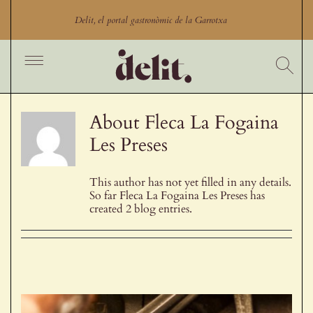
Skip
to
Delit, el portal gastronòmic de la Garrotxa
content
Toggle
Navigation
Inici
Cercador
About
Fleca La Fogaina
Les Preses
Productes
Productors
This author has not yet filled in any details.
So far Fleca La Fogaina Les Preses has
Restaurants Garrotxa
created 2 blog entries.
Comerços gastronòmics
Experiències gastronòmiques
Blog