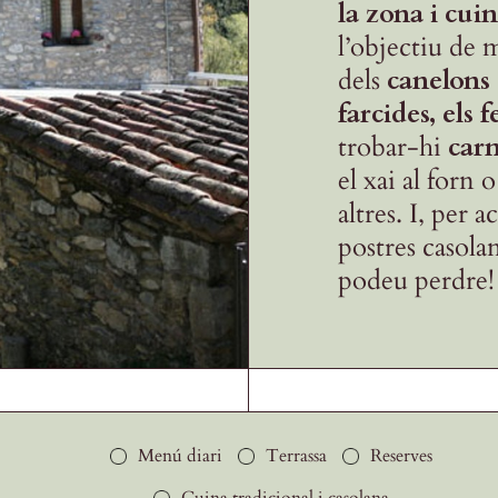
la zona i cui
l’objectiu de m
dels
canelons 
farcides, els 
trobar-hi
carn
el xai al forn 
altres. I, per 
postres casola
podeu perdre!
Menú diari
Terrassa
Reserves
Cuina tradicional i casolana