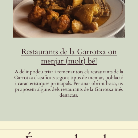
Restaurants de la Garrotxa on
menjar (molt) bé!
A delit podeu triar i remenar tots els restaurants de la
Garrotxa classificats segons tipus de menjar, població
i característiques principals. Per anar obrint boca, us
proposem alguns dels restaurants de la Garrotxa més
destacats.