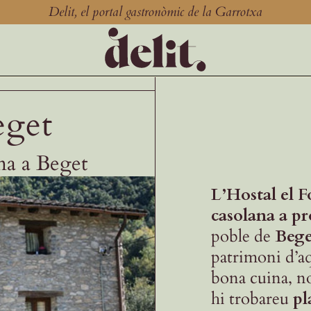
Delit, el portal gastronòmic de la Garrotxa
eget
na a Beget
L’Hostal el F
casolana a pr
poble de
Bege
patrimoni d’a
bona cuina, no
hi trobareu
pl