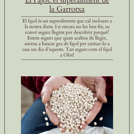
El Fajol: el superaliment de
la Garrotxa
El fajol és un superaliment que cal incloure a
la nostra dieta. I si encara no ho heu fet, us
convé seguir llegint per descobrir perquè!
Estem segurs que quan acabeu de llegir,
anireu a buscar gra de fajol per cuinar-lo a
casa un dia d’aquests. Tan segurs com el fajol
a Olot!