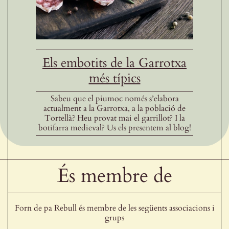
Els embotits de la Garrotxa
més típics
Sabeu que el piumoc només s’elabora
actualment a la Garrotxa, a la població de
Tortellà? Heu provat mai el garrillot? I la
botifarra medieval? Us els presentem al blog!
És membre de
Forn de pa Rebull és membre de les següents associacions i
grups