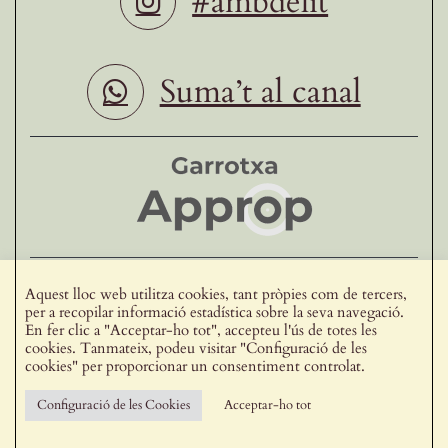
#ambdelit
Suma’t al canal
Ho fan possible
Aquest lloc web utilitza cookies, tant pròpies com de tercers,
per a recopilar informació estadística sobre la seva navegació.
En fer clic a "Acceptar-ho tot", accepteu l'ús de totes les
Vull formar part de delit
cookies. Tanmateix, podeu visitar "Configuració de les
cookies" per proporcionar un consentiment controlat.
Avís legal
Configuració de les Cookies
Acceptar-ho tot