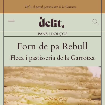
Skip
to
Delit, el portal gastronòmic de la Garrotxa
content
Toggle
Navigation
Inici
PANS I DOLÇOS
Cercador
Forn de pa Rebull
Productes
Fleca i pastisseria de la Garrotxa
Productors
Restaurants Garrotxa
Comerços gastronòmics
Experiències gastronòmiques
Blog