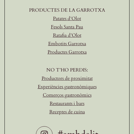
PRODUCTES DE LA GARROTXA
Patates d’Olot
Fesols Santa Pau
Ratafia d’Olot
Embotits Garrotxa
Productes Garrotxa
NO T’HO PERDIS:
Productors de proximitat
Experiències gastronòmiques
Comerços gastronòmics
Restaurants i bars
Receptes de cuina