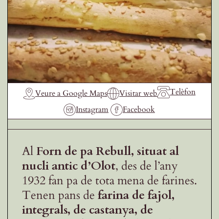
Receptes de la Garrotxa
Telèfon
Veure a Google Maps
Visitar web
Instagram
Facebook
Al
Forn de pa Rebull, situat al
nucli antic d’Olot
, des de l’any
1932 fan pa de tota mena de farines.
Tenen pans de
farina de fajol,
integrals, de castanya, de