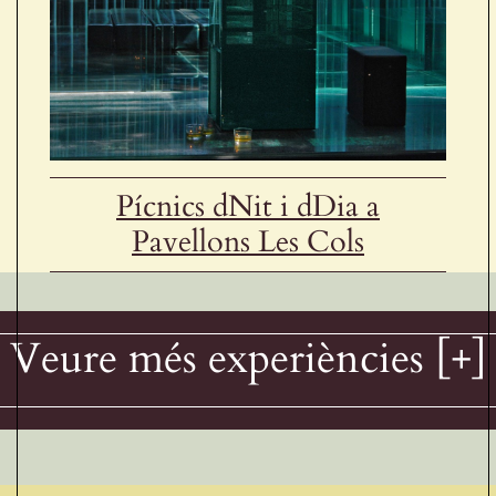
Pícnics dNit i dDia a
Pavellons Les Cols
Veure més experiències [+]