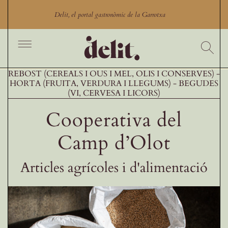
Skip
to
Delit, el portal gastronòmic de la Garrotxa
content
Toggle
Navigation
Inici
REBOST (CEREALS I OUS I MEL, OLIS I CONSERVES)
HORTA (FRUITA, VERDURA I LLEGUMS)
BEGUDES
Cercador
(VI, CERVESA I LICORS)
Productes
Cooperativa del
Productors
Camp d’Olot
Restaurants Garrotxa
Articles agrícoles i d'alimentació
Comerços gastronòmics
Experiències gastronòmiques
Blog