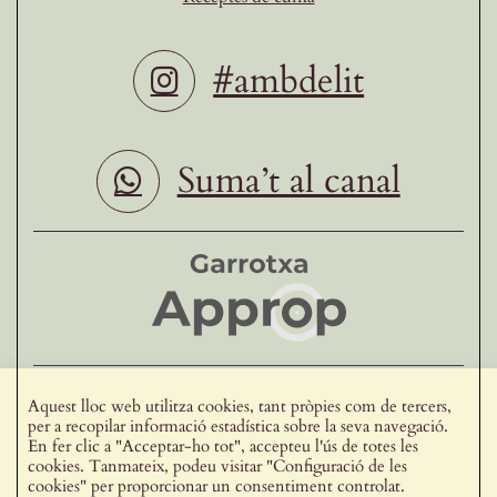
#ambdelit
Suma’t al canal
Ho fan possible
Aquest lloc web utilitza cookies, tant pròpies com de tercers,
per a recopilar informació estadística sobre la seva navegació.
Vull formar part de delit
En fer clic a "Acceptar-ho tot", accepteu l'ús de totes les
cookies. Tanmateix, podeu visitar "Configuració de les
cookies" per proporcionar un consentiment controlat.