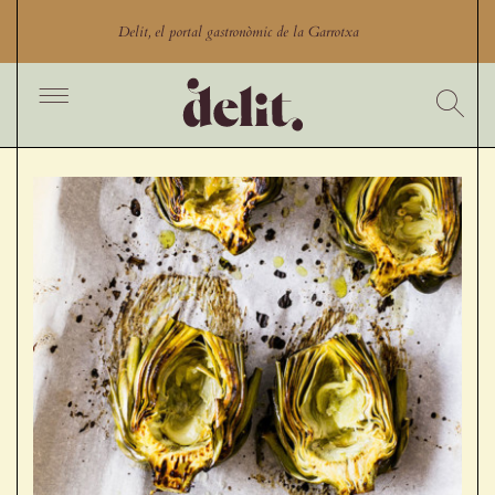
Skip
to
Delit, el portal gastronòmic de la Garrotxa
content
Toggle
Navigation
Inici
Cercador
Productes
Productors
Restaurants Garrotxa
Comerços gastronòmics
Experiències gastronòmiques
Blog