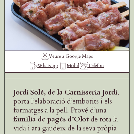
Receptes de la Garrotxa
Veure a Google Maps
Whatsapp
Mòbil
Telèfon
Jordi Solé, de la Carnisseria Jordi
,
porta l’elaboració d’embotits i els
formatges a la pell. Prové d’una
família de pagès d’Olot
de tota la
vida i ara gaudeix de la seva pròpia