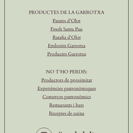
PRODUCTES DE LA GARROTXA
Patates d’Olot
Fesols Santa Pau
Ratafia d’Olot
Embotits Garrotxa
Productes Garrotxa
NO T’HO PERDIS:
Productors de proximitat
Experiències gastronòmiques
Comerços gastronòmics
Restaurants i bars
Receptes de cuina