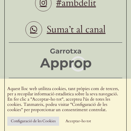
#ambdelit
Suma’t al canal
Ho fan possible
Aquest lloc web utilitza cookies, tant pròpies com de tercers,
per a recopilar informació estadística sobre la seva navegació.
Vull formar part de delit
En fer clic a "Acceptar-ho tot", accepteu l'ús de totes les
cookies. Tanmateix, podeu visitar "Configuració de les
cookies" per proporcionar un consentiment controlat.
Avís legal
Configuració de les Cookies
Acceptar-ho tot