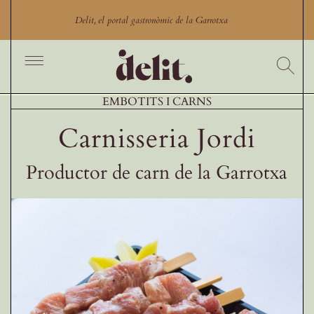
Skip
to
Delit, el portal gastronòmic de la Garrotxa
content
Toggle
Navigation
Inici
EMBOTITS I CARNS
Cercador
Carnisseria Jordi
Productes
Productor de carn de la Garrotxa
Productors
Restaurants Garrotxa
Comerços gastronòmics
Experiències gastronòmiques
Blog