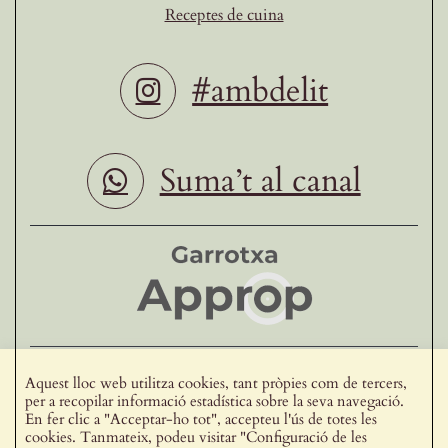
Receptes de cuina
#ambdelit
Suma’t al canal
Ho fan possible
Aquest lloc web utilitza cookies, tant pròpies com de tercers,
per a recopilar informació estadística sobre la seva navegació.
En fer clic a "Acceptar-ho tot", accepteu l'ús de totes les
Vull formar part de delit
cookies. Tanmateix, podeu visitar "Configuració de les