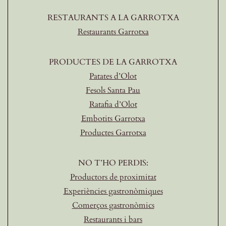
RESTAURANTS A LA GARROTXA
Restaurants Garrotxa
PRODUCTES DE LA GARROTXA
Patates d’Olot
Fesols Santa Pau
Ratafia d’Olot
Embotits Garrotxa
Productes Garrotxa
NO T’HO PERDIS:
Productors de proximitat
Experiències gastronòmiques
Comerços gastronòmics
Restaurants i bars