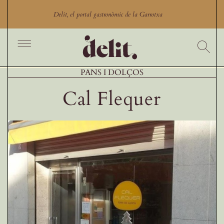
Skip
to
Delit, el portal gastronòmic de la Garrotxa
content
Toggle
Navigation
Inici
PANS I DOLÇOS
Cercador
Cal Flequer
Productes
Productors
Restaurants Garrotxa
Comerços gastronòmics
Experiències gastronòmiques
Blog