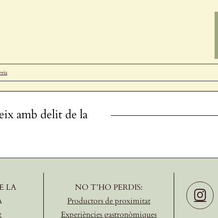
eria
eix amb delit de la
E LA
NO T’HO PERDIS:
A
Productors de proximitat
t
Experiències gastronòmiques