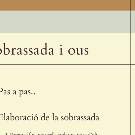
brassada i ous
Pas a pas..
Elaboració de la sobrassada
Posem al foc una paella amb una mica d’oli.