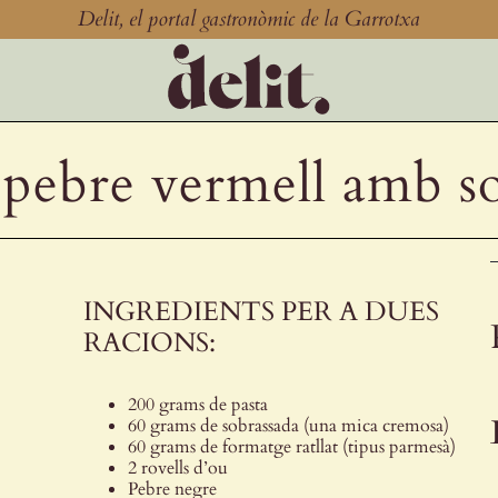
Delit, el portal gastronòmic de la Garrotxa
pebre vermell amb so
INGREDIENTS PER A DUES
RACIONS:
200 grams de pasta
60 grams de sobrassada (una mica cremosa)
60 grams de formatge ratllat (tipus parmesà)
2 rovells d’ou
Pebre negre