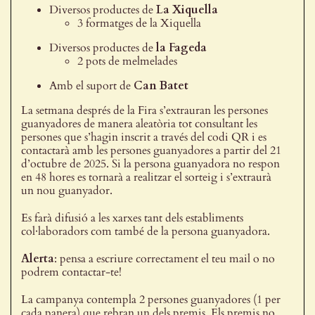
Diversos productes de
La Xiquella
3 formatges de la Xiquella
Diversos productes de
la Fageda
2 pots de melmelades
Amb el suport de
Can Batet
La setmana després de la Fira s’extrauran les persones
guanyadores de manera aleatòria tot consultant les
persones que s’hagin inscrit a través del codi QR i es
contactarà amb les persones guanyadores a partir del 21
d’octubre de 2025. Si la persona guanyadora no respon
en 48 hores es tornarà a realitzar el sorteig i s’extraurà
un nou guanyador.
Es farà difusió a les xarxes tant dels establiments
col·laboradors com també de la persona guanyadora.
Alerta
: pensa a escriure correctament el teu mail o no
podrem contactar-te!
La campanya contempla 2 persones guanyadores (1 per
cada panera) que rebran un dels premis. Els premis no