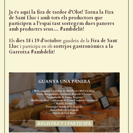
Ja és aquí la fira de tardor d’Olot! Torna la Fira
de Sant Lluc i amb tots els productors que
participen a l’espai tast sortegem dues paneres
amb productes seus… #ambdelit!
Els
dies 18 i 19 d’octubre
gaudeix de la
Fira de Sant
Lluc
i participa en els
sortejos gastronòmics a la
Garrotxa #ambdelit
!