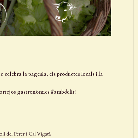
ue celebra la pagesia, els productes locals i la
ortejos gastronòmics #ambdelit
!
lí del Perer i Cal Vigatà