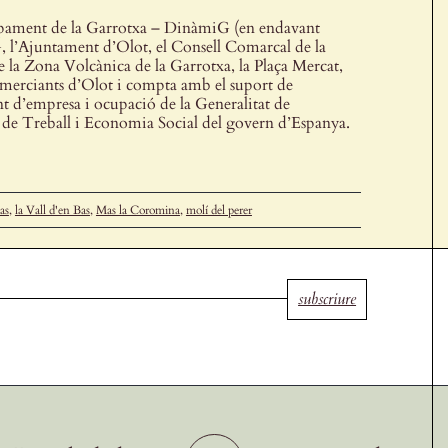
upament de la Garrotxa – DinàmiG (en endavant
, l’Ajuntament d’Olot, el Consell Comarcal de la
a Zona Volcànica de la Garrotxa, la Plaça Mercat,
Comerciants d’Olot i compta amb el suport de
t d’empresa i ocupació de la Generalitat de
i de Treball i Economia Social del govern d’Espanya.
as
,
la Vall d'en Bas
,
Mas la Coromina
,
molí del perer
subscriure