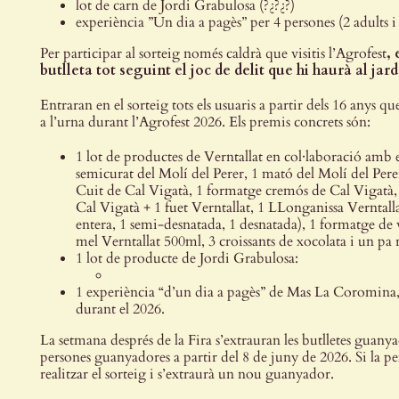
lot de carn de Jordi Grabulosa (?¿?¿?)
experiència ”Un dia a pagès” per 4 persones (2 adults 
Per participar al sorteig només caldrà que visitis l’Agrofest
, 
butlleta tot seguint el joc de delit que hi haurà al jard
Entraran en el sorteig tots els usuaris a partir dels 16 anys q
a l’urna durant l’Agrofest 2026. Els premis concrets són:
1 lot de productes de Verntallat en col·laboració amb 
semicurat del Molí del Perer, 1 mató del Molí del Perer
Cuit de Cal Vigatà, 1 formatge cremós de Cal Vigatà, 
Cal Vigatà + 1 fuet Verntallat, 1 LLonganissa Verntallat,
entera, 1 semi-desnatada, 1 desnatada), 1 formatge de 
mel Verntallat 500ml, 3 croissants de xocolata i un pa ru
1 lot de producte de Jordi Grabulosa:
1 experiència “d’un dia a pagès” de Mas La Coromina, p
durant el 2026.
La setmana després de la Fira s’extrauran les butlletes guany
persones guanyadores a partir del 8 de juny de 2026. Si la p
realitzar el sorteig i s’extraurà un nou guanyador.