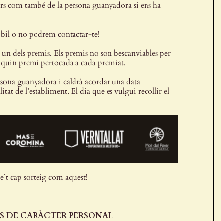
adors com també de la persona guanyadora si ens ha
mòbil o no podrem contactar-te!
n dels premis. Els premis no son bescanviables per
ir quin premi pertocada a cada premiat.
rsona guanyadora i caldrà acordar una data
t de l’establiment. El dia que es vulgui recollir el
e’t cap sorteig com aquest!
S DE CARÀCTER PERSONAL