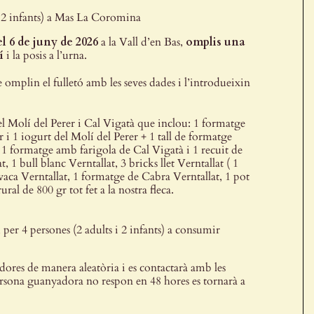
i 2 infants) a Mas La Coromina
el 6 de juny de 2026
a la Vall d’en Bas,
omplis
una
í
i la posis a l’urna.
ue omplin el fulletó amb les seves dades i l’introdueixin
el Molí del Perer i Cal Vigatà que inclou: 1 formatge
 i 1 iogurt del Molí del Perer + 1 tall de formatge
1 formatge amb farigola de Cal Vigatà i 1 recuit de
 1 bull blanc Verntallat, 3 bricks llet Verntallat ( 1
vaca Verntallat, 1 formatge de Cabra Verntallat, 1 pot
ral de 800 gr tot fet a la nostra fleca.
er 4 persones (2 adults i 2 infants) a consumir
adores de manera aleatòria i es contactarà amb les
ersona guanyadora no respon en 48 hores es tornarà a