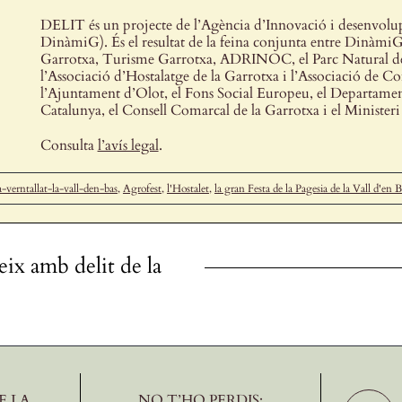
DELIT és un projecte de l’Agència d’Innovació i desenvol
DinàmiG). És el resultat de la feina conjunta entre DinàmiG
Garrotxa, Turisme Garrotxa, ADRINOC, el Parc Natural de l
l’Associació d’Hostalatge de la Garrotxa i l’Associació de 
l’Ajuntament d’Olot, el Fons Social Europeu, el Departamen
Catalunya, el Consell Comarcal de la Garrotxa i el Minister
Consulta
l’avís legal
.
-verntallat-la-vall-den-bas
,
Agrofest
,
l'Hostalet
,
la gran Festa de la Pagesia de la Vall d'en B
eix amb delit de la
E LA
NO T’HO PERDIS: